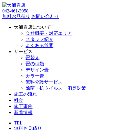
042-461-3958
無料お見積り
お問い合わせ
犬浦畳店について
会社概要・対応エリア
スタッフ紹介
よくある質問
サービス
畳替え
畳の種類
デザイン畳
カラー畳
無料介護サービス
除菌・抗ウイルス・消臭対策
施工の流れ
料金
施工事例
新着情報
TEL
無料お見積り