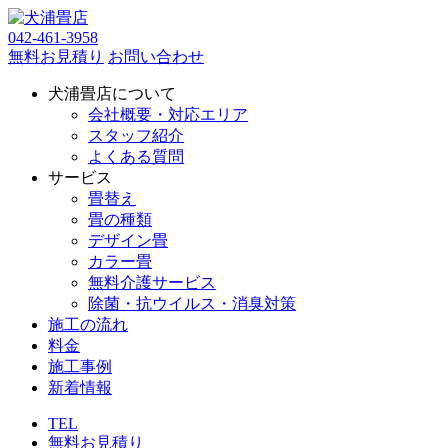
042-461-3958
無料お見積り
お問い合わせ
犬浦畳店について
会社概要・対応エリア
スタッフ紹介
よくある質問
サービス
畳替え
畳の種類
デザイン畳
カラー畳
無料介護サービス
除菌・抗ウイルス・消臭対策
施工の流れ
料金
施工事例
新着情報
TEL
無料お見積り